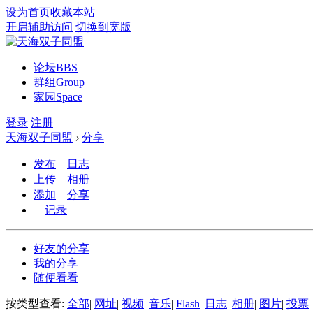
设为首页
收藏本站
开启辅助访问
切换到宽版
论坛
BBS
群组
Group
家园
Space
登录
注册
天海双子同盟
›
分享
发布
日志
上传
相册
添加
分享
记录
好友的分享
我的分享
随便看看
按类型查看:
全部
|
网址
|
视频
|
音乐
|
Flash
|
日志
|
相册
|
图片
|
投票
|